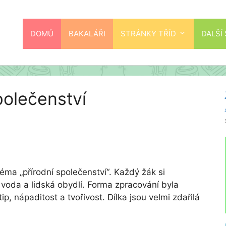
DOMŮ
BAKALÁŘI
STRÁNKY TŘÍD
DALŠÍ
polečenství
 téma „přírodní společenství“. Každý žák si
, voda a lidská obydlí. Forma zpracování byla
tip, nápaditost a tvořivost. Dílka jsou velmi zdařilá