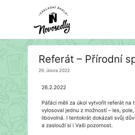
Přeskočit
Referát – Přírodní s
na
obsah
26. února 2022
26.2.2022
Páťáci měli za úkol vytvořit referát na
vylosoval jednu z možností – les, pole
libovolná. I tentokrát dokázali svůj dův
a zaslouží si i Vaši pozornost.