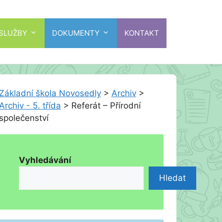
 SLUŽBY
DOKUMENTY
KONTAKT
Základní škola Novosedly
>
Archiv
>
Archiv - 5. třída
>
Referát – Přírodní
společenství
Vyhledávání
Hledat