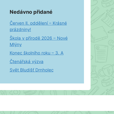
Nedávno přidané
Červen II. oddělení – Krásné
prázdniny!
Škola v přírodě 2026 – Nové
Mlýny
Konec školního roku – 3. A
Čtenářská výzva
Svět Bludišť Drnholec