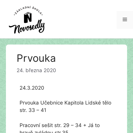
Me
Přeskočit
Prvouka
na
obsah
24. března 2020
24.3.2020
Prvouka Učebnice Kapitola Lidské tělo
str. 33 – 41
Pracovní sešit str. 29 – 34 + Já to
hravě zvládnu str.35