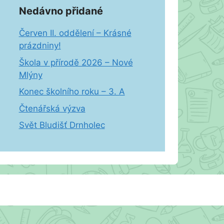
Nedávno přidané
Červen II. oddělení – Krásné
prázdniny!
Škola v přírodě 2026 – Nové
Mlýny
Konec školního roku – 3. A
Čtenářská výzva
Svět Bludišť Drnholec