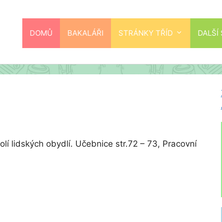
DOMŮ
BAKALÁŘI
STRÁNKY TŘÍD
DALŠÍ
lí lidských obydlí. Učebnice str.72 – 73, Pracovní