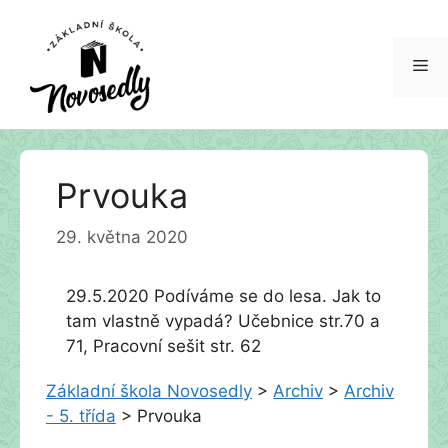
Me
Přeskočit
Prvouka
na
obsah
29. května 2020
29.5.2020 Podíváme se do lesa. Jak to
tam vlastně vypadá? Učebnice str.70 a
71, Pracovní sešit str. 62
Základní škola Novosedly
>
Archiv
>
Archiv
- 5. třída
>
Prvouka