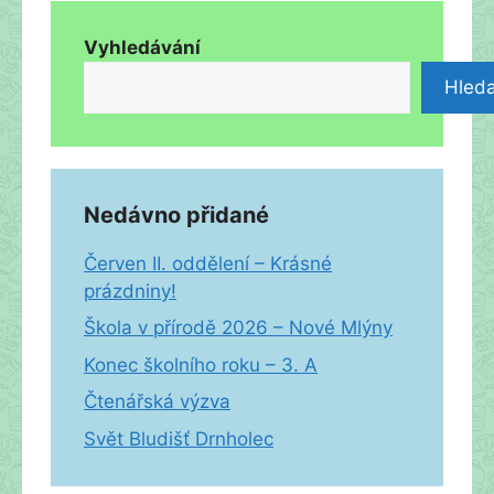
Vyhledávání
Hleda
Nedávno přidané
Červen II. oddělení – Krásné
prázdniny!
Škola v přírodě 2026 – Nové Mlýny
Konec školního roku – 3. A
Čtenářská výzva
Svět Bludišť Drnholec