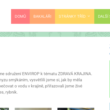
DOMŮ
BAKALÁŘI
STRÁNKY TŘÍD
DALŠÍ
o dne sdružení ENVIROP k tématu ZDRAVÁ KRAJINA.
yzu smýkáním, vysvětlili jsme si, jak by měla
pečovat o vodu v krajině, přiřazovali jsme živé
s, rybník.