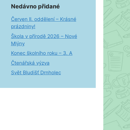
Nedávno přidané
Červen II. oddělení – Krásné
prázdniny!
Škola v přírodě 2026 – Nové
Mlýny
Konec školního roku – 3. A
Čtenářská výzva
Svět Bludišť Drnholec