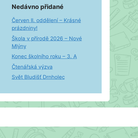
Nedávno přidané
Červen II. oddělení – Krásné
prázdniny!
Škola v přírodě 2026 – Nové
Mlýny
Konec školního roku – 3. A
Čtenářská výzva
Svět Bludišť Drnholec