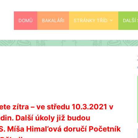
DOMŮ
BAKALÁŘI
STRÁNKY TŘÍD
DALŠÍ
ete zítra – ve středu 10.3.2021 v
in. Další úkoly již budou
S. Míša Himal’ová doručí Početník