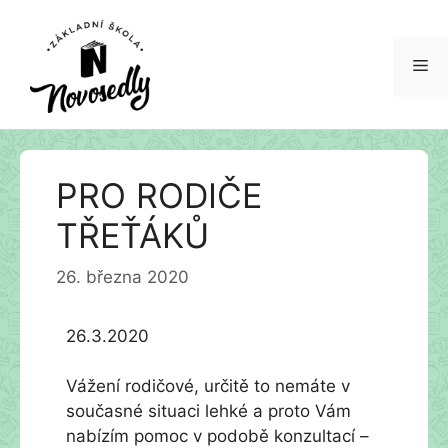
Me
Přeskočit
PRO RODIČE
na
obsah
TŘEŤÁKŮ
26. března 2020
26.3.2020
Vážení rodičové, určitě to nemáte v
současné situaci lehké a proto Vám
nabízím pomoc v podobě konzultací –