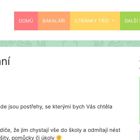
DOMŮ
BAKALÁŘI
STRÁNKY TŘÍD
DALŠÍ
ní
e jsou postřehy, se kterými bych Vás chtěla
odiče, že jim chystají vše do školy a odmítají nést
ity, pomůcky či úkoly