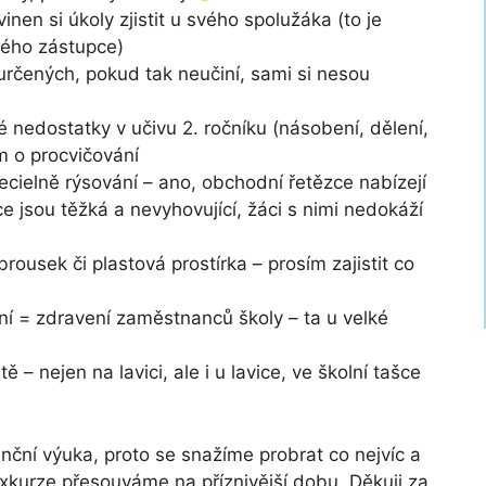
nen si úkoly zjistit u svého spolužáka (to je
ného zástupce)
 určených, pokud tak neučiní, sami si nesou
é nedostatky v učivu 2. ročníku (násobení, dělení,
ím o procvičování
cielně rýsování – ano, obchodní řetězce nabízejí
uce jsou těžká a nevyhovující, žáci s nimi nedokáží
brousek či plastová prostírka – prosím zajistit co
ní = zdravení zaměstnanců školy – ta u velké
– nejen na lavici, ale i u lavice, ve školní tašce
anční výuka, proto se snažíme probrat co nejvíc a
 exkurze přesouváme na příznivější dobu. Děkuji za