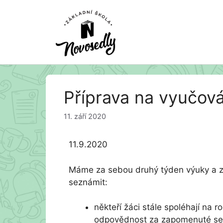
Přeskočit
Příprava na vyučová
na
obsah
11. září 2020
11.9.2020
Máme za sebou druhý týden výuky a zd
seznámit:
někteří žáci stále spoléhají na r
odpovědnost za zapomenuté seš