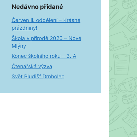
Nedávno přidané
Červen II. oddělení – Krásné
prázdniny!
Škola v přírodě 2026 – Nové
Mlýny
Konec školního roku – 3. A
Čtenářská výzva
Svět Bludišť Drnholec