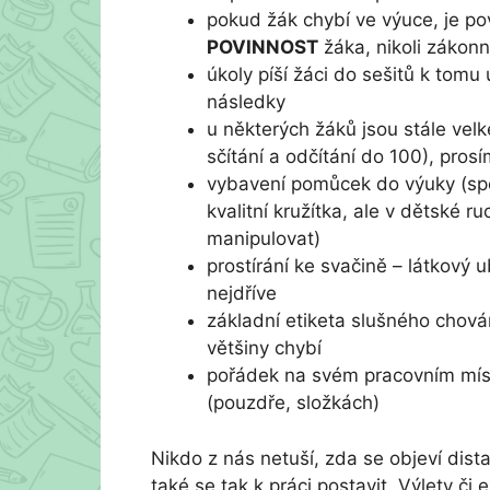
pokud žák chybí ve výuce, je povi
POVINNOST
žáka, nikoli zákon
úkoly píší žáci do sešitů k tomu
následky
u některých žáků jsou stále velk
sčítání a odčítání do 100), pros
vybavení pomůcek do výuky (spe
kvalitní kružítka, ale v dětské r
manipulovat)
prostírání ke svačině – látkový u
nejdříve
základní etiketa slušného chová
většiny chybí
pořádek na svém pracovním místě 
(pouzdře, složkách)
Nikdo z nás netuší, zda se objeví dist
také se tak k práci postavit. Výlety či