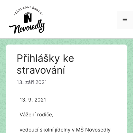
Me
Přeskočit
Přihlášky ke
na
obsah
stravování
13. září 2021
13. 9. 2021
Vážení rodiče,
vedoucí školní jídelny v MŠ Novosedly