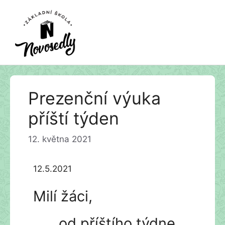
Přeskočit
Prezenční výuka
na
obsah
příští týden
12. května 2021
12.5.2021
Milí žáci,
od příštího týdne