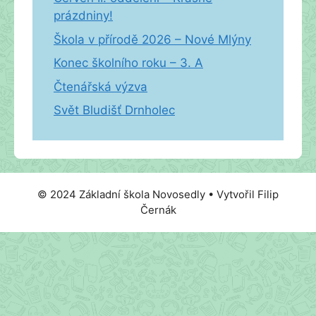
prázdniny!
Škola v přírodě 2026 – Nové Mlýny
Konec školního roku – 3. A
Čtenářská výzva
Svět Bludišť Drnholec
© 2024 Základní škola Novosedly • Vytvořil Filip
Černák