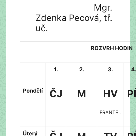
Mgr.
Zdenka Pecová, tř.
uč.
ROZVRH HODIN
1.
2.
3.
4
Pondělí
ČJ
M
HV
P
FRANTEL
Úterý