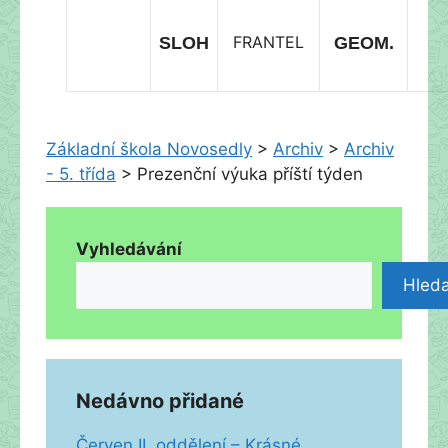
FRANTEL
SLOH
GEOM.
Základní škola Novosedly
>
Archiv
>
Archiv
- 5. třída
>
Prezenční výuka příští týden
Vyhledávání
Hleda
Nedávno přidané
Červen II. oddělení – Krásné