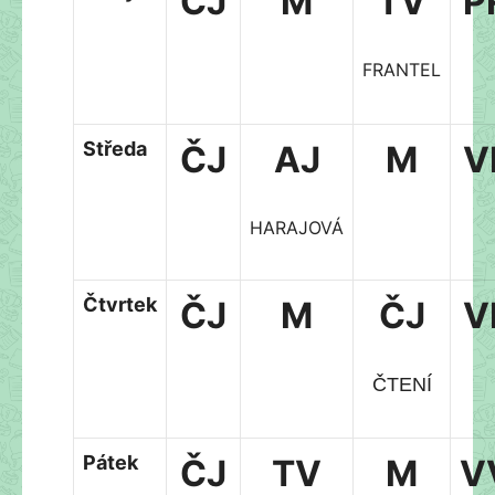
ČJ
M
TV
P
FRANTEL
Středa
ČJ
AJ
M
V
HARAJOVÁ
Čtvrtek
ČJ
M
ČJ
V
ČTENÍ
Pátek
ČJ
TV
M
V