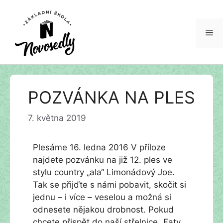
Me
Přeskočit
POZVÁNKA NA PLES
na
obsah
7. května 2019
Plesáme 16. ledna 2016 V příloze
najdete pozvánku na již 12. ples ve
stylu country „ala“ Limonádový Joe.
Tak se přijďte s námi pobavit, skočit si
jednu – i více – veselou a možná si
odnesete nějakou drobnost. Pokud
chcete přispět do naší střelnice „Faty