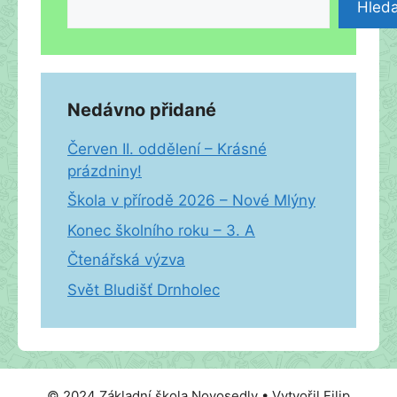
Hleda
Nedávno přidané
Červen II. oddělení – Krásné
prázdniny!
Škola v přírodě 2026 – Nové Mlýny
Konec školního roku – 3. A
Čtenářská výzva
Svět Bludišť Drnholec
© 2024 Základní škola Novosedly • Vytvořil Filip