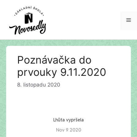
Me
Přeskočit
Poznávačka do
na
obsah
prvouky 9.11.2020
8. listopadu 2020