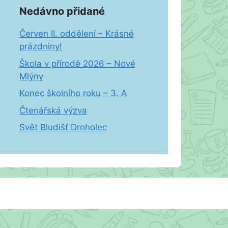
Nedávno přidané
Červen II. oddělení – Krásné
prázdniny!
Škola v přírodě 2026 – Nové
Mlýny
Konec školního roku – 3. A
Čtenářská výzva
Svět Bludišť Drnholec