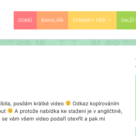
DOMŮ
BAKALÁŘI
STRÁNKY TŘÍD
DALŠÍ
íbila, posílám krátké video
Odkaz kopírováním
out
A protože nabídka ke stažení je v angličtině,
 se vám všem video podaří otevřít a pak mi