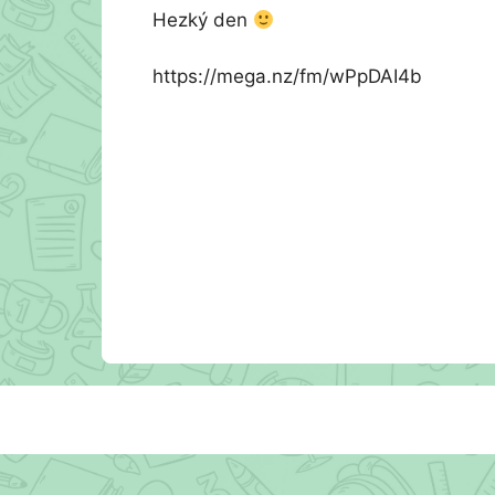
Hezký den
https://mega.nz/fm/wPpDAI4b