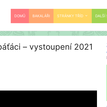
DOMŮ
BAKALÁŘI
STRÁNKY TŘÍD
DALŠÍ
páťáci – vystoupení 2021