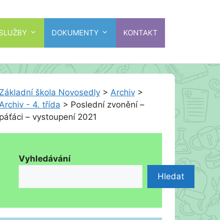
 SLUŽBY
DOKUMENTY
KONTAKT
Základní škola Novosedly
>
Archiv
>
Archiv - 4. třída
>
Poslední zvonění –
páťáci – vystoupení 2021
Vyhledávání
Hledat