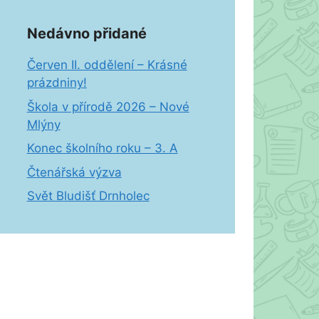
Nedávno přidané
Červen II. oddělení – Krásné
prázdniny!
Škola v přírodě 2026 – Nové
Mlýny
Konec školního roku – 3. A
Čtenářská výzva
Svět Bludišť Drnholec