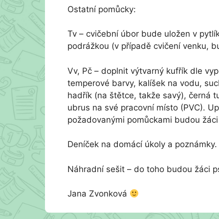
Ostatní pomůcky:
Tv – cvičební úbor bude uložen v pytlíku
podrážkou (v případě cvičení venku, b
Vv, Pč – doplnit výtvarný kufřík dle 
temperové barvy, kalíšek na vodu, such
hadřík (na štětce, takže savý), černá tu
ubrus na své pracovní místo (PVC). Up
požadovanými pomůckami budou žáci 
Deníček na domácí úkoly a poznámky.
Náhradní sešit – do toho budou žáci p
Jana Zvonková