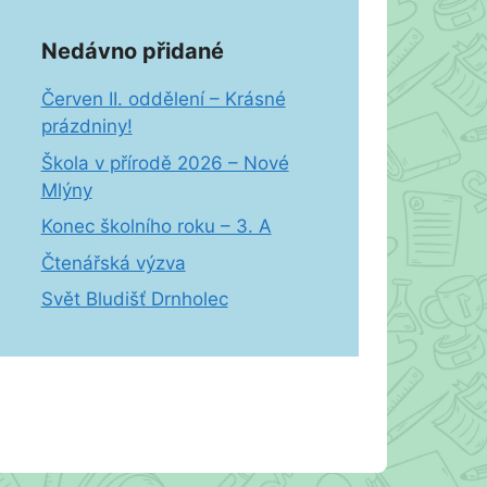
Nedávno přidané
Červen II. oddělení – Krásné
prázdniny!
Škola v přírodě 2026 – Nové
Mlýny
Konec školního roku – 3. A
Čtenářská výzva
Svět Bludišť Drnholec