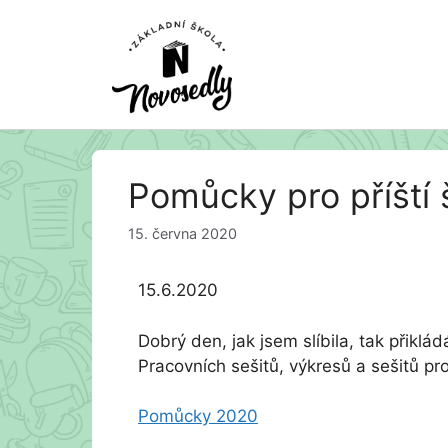
Přeskočit
Pomůcky pro příští 
na
obsah
15. června 2020
15.6.2020
Dobrý den, jak jsem slíbila, tak přikl
Pracovních sešitů, výkresů a sešitů pro
Pomůcky 2020