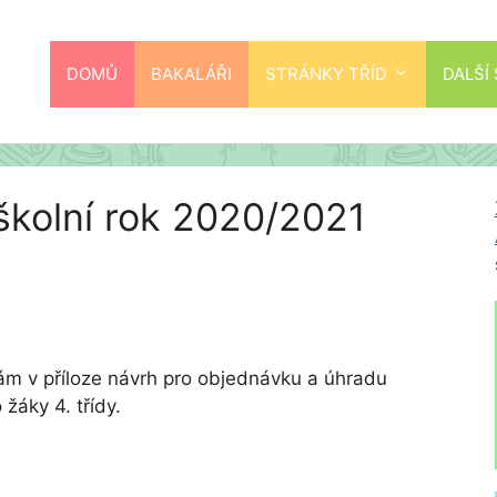
DOMŮ
BAKALÁŘI
STRÁNKY TŘÍD
DALŠÍ
školní rok 2020/2021
ádám v příloze návrh pro objednávku a úhradu
 žáky 4. třídy.