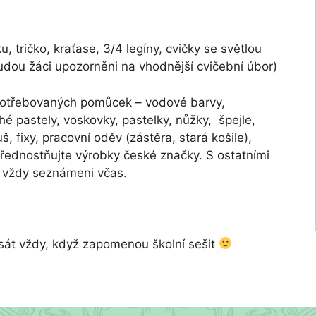
, tričko, kraťase, 3/4 legíny, cvičky se světlou
udou žáci upozorněni na vhodnější cvičební úbor)
vypotřebovaných pomůcek – vodové barvy,
é pastely, voskovky, pastelky, nůžky, špejle,
š, fixy, pracovní oděv (zástěra, stará košile),
řednostňujte výrobky české značky. S ostatními
vždy seznámeni včas.
sát vždy, když zapomenou školní sešit