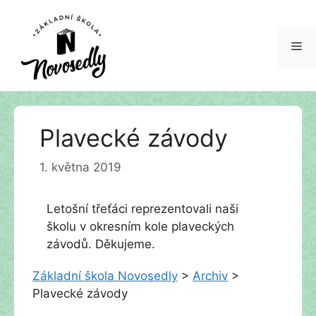
Me
Přeskočit
Plavecké závody
na
obsah
1. května 2019
Letošní třeťáci reprezentovali naši
školu v okresním kole plaveckých
závodů. Děkujeme.
Základní škola Novosedly
>
Archiv
>
Plavecké závody