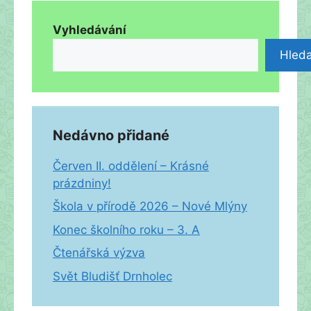
Vyhledávání
Hleda
Nedávno přidané
Červen II. oddělení – Krásné
prázdniny!
Škola v přírodě 2026 – Nové Mlýny
Konec školního roku – 3. A
Čtenářská výzva
Svět Bludišť Drnholec