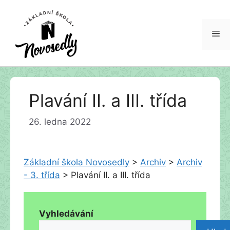
Me
Přeskočit
Plavání II. a III. třída
na
obsah
26. ledna 2022
Základní škola Novosedly
>
Archiv
>
Archiv
- 3. třída
>
Plavání II. a III. třída
Vyhledávání