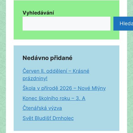
Vyhledávání
Hleda
Nedávno přidané
Červen II. oddělení – Krásné
prázdniny!
Škola v přírodě 2026 – Nové Mlýny
Konec školního roku – 3. A
Čtenářská výzva
Svět Bludišť Drnholec