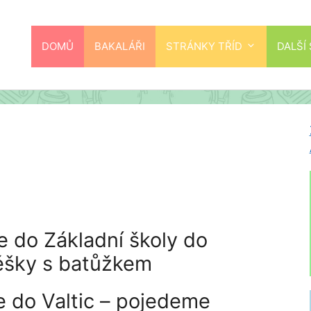
DOMŮ
BAKALÁŘI
STRÁNKY TŘÍD
DALŠÍ
o Základní školy do
ěšky s batůžkem
o Valtic – pojedeme