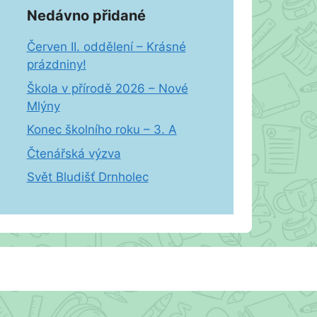
Nedávno přidané
Červen II. oddělení – Krásné
prázdniny!
Škola v přírodě 2026 – Nové
Mlýny
Konec školního roku – 3. A
Čtenářská výzva
Svět Bludišť Drnholec