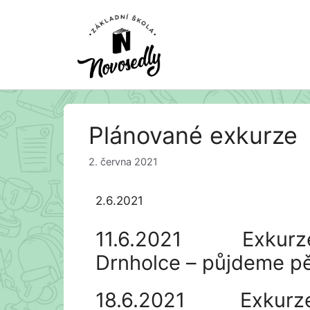
Přeskočit
Plánované exkurze
na
obsah
2. června 2021
2.6.2021
11.6.2021 Exkurze d
Drnholce – půjdeme p
18.6.2021 Exkurze d