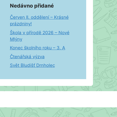
Nedávno přidané
Červen II. oddělení – Krásné
prázdniny!
Škola v přírodě 2026 – Nové
Mlýny
Konec školního roku – 3. A
Čtenářská výzva
Svět Bludišť Drnholec