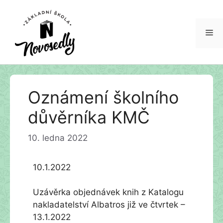
Me
Přeskočit
Oznámení školního
na
obsah
důvěrníka KMČ
10. ledna 2022
10.1.2022
Uzávěrka objednávek knih z Katalogu
nakladatelství Albatros již ve čtvrtek –
13.1.2022