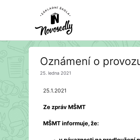
Přeskočit
Oznámení o provozu
na
obsah
25. ledna 2021
25.1.2021
Ze zpráv MŠMT
MŠMT informuje, že:
v návaznosti na prodloužení