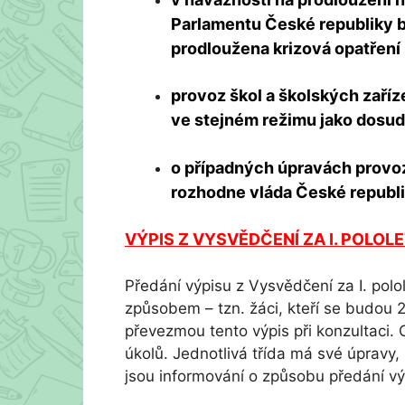
Parlamentu České republiky b
prodloužena krizová opatření p
provoz škol a školských zaříz
ve stejném režimu jako dosu
o případných úpravách provozu
rozhodne vláda České republik
VÝPIS Z VYSVĚDČENÍ ZA I. POLOLE
Předání výpisu z Vysvědčení za I. polo
způsobem – tzn. žáci, kteří se budou 2
převezmou tento výpis při konzultaci
úkolů. Jednotlivá třída má své úpravy, p
jsou informování o způsobu předání vý