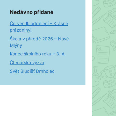
Nedávno přidané
Červen II. oddělení – Krásné
prázdniny!
Škola v přírodě 2026 – Nové
Mlýny
Konec školního roku – 3. A
Čtenářská výzva
Svět Bludišť Drnholec