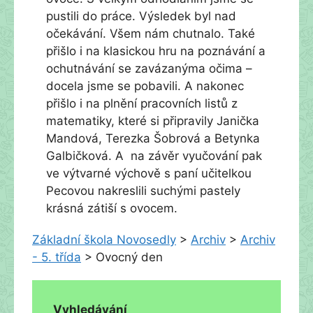
pustili do práce. Výsledek byl nad
očekávání. Všem nám chutnalo. Také
přišlo i na klasickou hru na poznávání a
ochutnávání se zavázanýma očima –
docela jsme se pobavili. A nakonec
přišlo i na plnění pracovních listů z
matematiky, které si připravily Janička
Mandová, Terezka Šobrová a Betynka
Galbičková. A na závěr vyučování pak
ve výtvarné výchově s paní učitelkou
Pecovou nakreslili suchými pastely
krásná zátiší s ovocem.
Základní škola Novosedly
>
Archiv
>
Archiv
- 5. třída
>
Ovocný den
Vyhledávání