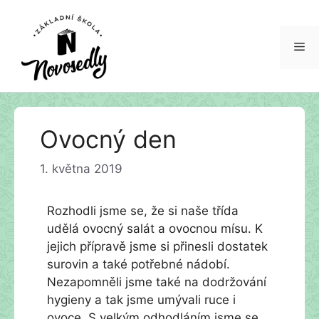
Me
Přeskočit
Ovocný den
na
obsah
1. května 2019
Rozhodli jsme se, že si naše třída
udělá ovocný salát a ovocnou mísu. K
jejich přípravě jsme si přinesli dostatek
surovin a také potřebné nádobí.
Nezapomněli jsme také na dodržování
hygieny a tak jsme umývali ruce i
ovoce. S velkým odhodláním jsme se