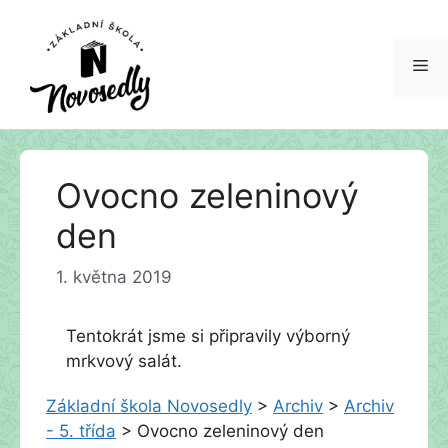
Me
Přeskočit
Ovocno zeleninový
na
obsah
den
1. května 2019
Tentokrát jsme si připravily výborný
mrkvový salát.
Základní škola Novosedly
>
Archiv
>
Archiv
- 5. třída
>
Ovocno zeleninový den