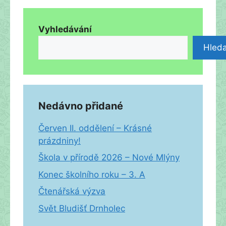
Vyhledávání
Hleda
Nedávno přidané
Červen II. oddělení – Krásné
prázdniny!
Škola v přírodě 2026 – Nové Mlýny
Konec školního roku – 3. A
Čtenářská výzva
Svět Bludišť Drnholec