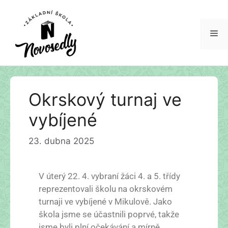
Okrskový turnaj ve
vybíjené
23. dubna 2025
V úterý 22. 4. vybraní žáci 4. a 5. třídy
reprezentovali školu na okrskovém
turnaji ve vybíjené v Mikulově. Jako
škola jsme se účastnili poprvé, takže
jsme byli plní očekávání a mírně