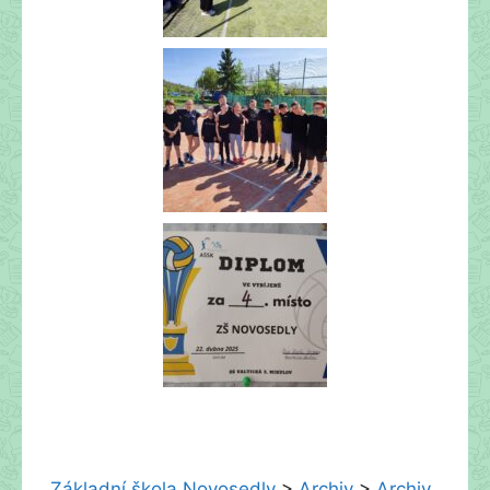
Základní škola Novosedly
>
Archiv
>
Archiv