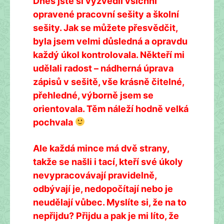
Dnes jste si vyzvedli všichni
opravené pracovní sešity a školní
sešity. Jak se můžete přesvědčit,
byla jsem velmi důsledná a opravdu
každý úkol kontrolovala. Někteří mi
udělali radost – nádherná úprava
zápisů v sešitě, vše krásně čitelné,
přehledné, výborně jsem se
orientovala. Těm náleží hodně velká
pochvala
Ale každá mince má dvě strany,
takže se našli i tací, kteří své úkoly
nevypracovávají pravidelně,
odbývají je, nedopočítají nebo je
neudělají vůbec. Myslíte si, že na to
nepřijdu? Přijdu a pak je mi líto, že