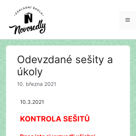
Me
Přeskočit
Odevzdané sešity a
na
obsah
úkoly
10. března 2021
10.3.2021
KONTROLA SEŠITŮ