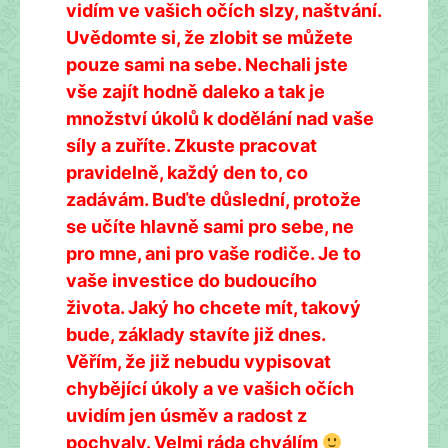
vidím ve vašich očích slzy, naštvání.
Uvědomte si, že zlobit se můžete
pouze sami na sebe. Nechali jste
vše zajít hodně daleko a tak je
množství úkolů k dodělání nad vaše
síly a zuříte. Zkuste pracovat
pravidelně, každý den to, co
zadávám. Buďte důslední, protože
se učíte hlavně sami pro sebe, ne
pro mne, ani pro vaše rodiče. Je to
vaše investice do budoucího
života. Jaký ho chcete mít, takový
bude, základy stavíte již dnes.
Věřím, že již nebudu vypisovat
chybějící úkoly a ve vašich očích
uvidím jen úsměv a radost z
pochvaly. Velmi ráda chválím