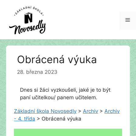
Me
Přeskočit
Obrácená výuka
na
obsah
28. března 2023
Dnes si žáci vyzkoušeli, jaké je to být
paní učitelkou/ panem učitelem.
Základní škola Novosedly
>
Archiv
>
Archiv
- 4. třída
>
Obrácená výuka