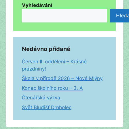
Vyhledávání
Hleda
Nedávno přidané
Červen II. oddělení – Krásné
prázdniny!
Škola v přírodě 2026 – Nové Mlýny
Konec školního roku – 3. A
Čtenářská výzva
Svět Bludišť Drnholec