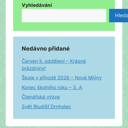
Vyhledávání
Hleda
Nedávno přidané
Červen II. oddělení – Krásné
prázdniny!
Škola v přírodě 2026 – Nové Mlýny
Konec školního roku – 3. A
Čtenářská výzva
Svět Bludišť Drnholec