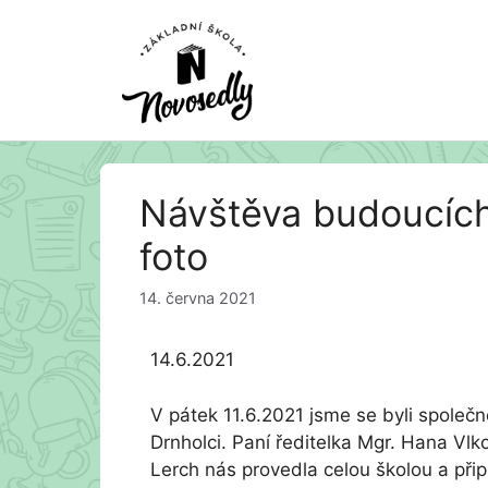
Přeskočit
Návštěva budoucích
na
obsah
foto
14. června 2021
14.6.2021
V pátek 11.6.2021 jsme se byli společ
Drnholci. Paní ředitelka Mgr. Hana Vlko
Lerch nás provedla celou školou a při