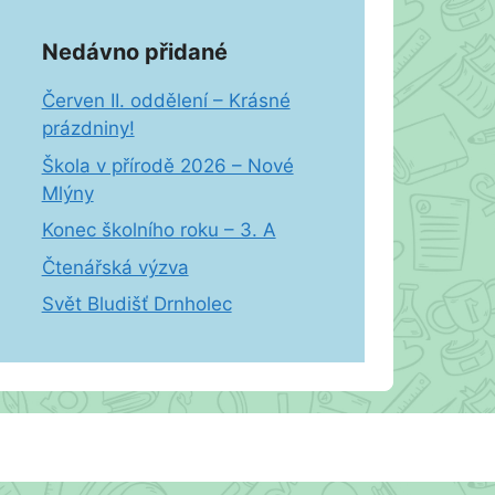
Nedávno přidané
Červen II. oddělení – Krásné
prázdniny!
Škola v přírodě 2026 – Nové
Mlýny
Konec školního roku – 3. A
Čtenářská výzva
Svět Bludišť Drnholec