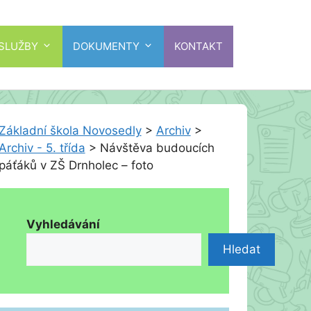
 SLUŽBY
DOKUMENTY
KONTAKT
Základní škola Novosedly
>
Archiv
>
Archiv - 5. třída
>
Návštěva budoucích
páťáků v ZŠ Drnholec – foto
Vyhledávání
Hledat