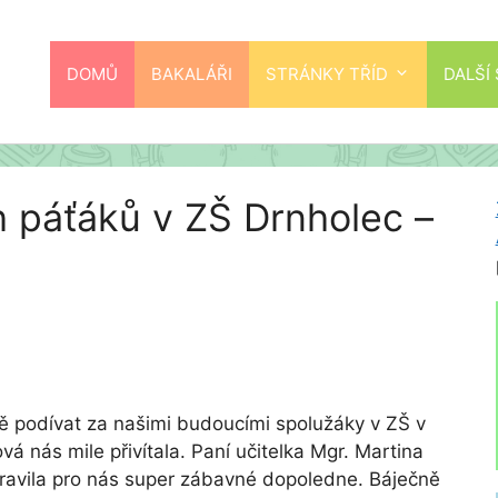
DOMŮ
BAKALÁŘI
STRÁNKY TŘÍD
DALŠÍ
 páťáků v ZŠ Drnholec –
ně podívat za našimi budoucími spolužáky v ZŠ v
vá nás mile přivítala. Paní učitelka Mgr. Martina
pravila pro nás super zábavné dopoledne. Báječně