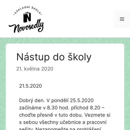
Me
Přeskočit
Nástup do školy
na
obsah
21. května 2020
21.5.2020
Dobrý den. V pondělí 25.5.2020
začínáme v 8.30 hod. příchod 8.20 –
choďte přesně v tuto dobu. Vezmete si
s sebou všechny učebnice a pracovní
sešity. Nezapomeňte na prohlášení,