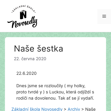
Me
Přeskočit
Naše šestka
na
obsah
22. června 2020
22.6.2020
Dnes jsme se rozloučily ( my holky,
proto tvrdé y ) s Luckou, která odjíždí s
rodiči na dovolenou. Tak ať se jí vydaří.
Základní škola Novosedly
>
Archiv
>
Naše