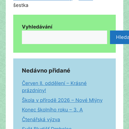
šestka
Vyhledávání
Hleda
Nedávno přidané
Červen II. oddělení – Krásné
prázdniny!
Škola v přírodě 2026 – Nové Mlýny
Konec školního roku – 3. A
Čtenářská výzva