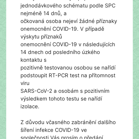
jednodávkového schématu podle SPC
nejméně 14 dnů, a
očkovaná osoba nejeví žádné příznaky
onemocnění COVID-19. V případě
výskytu příznaků
onemocnění COVID-19 v následujících
14 dnech od posledního úzkého
kontaktu s
pozitivně testovanou osobou se nařídí
podstoupit RT-PCR test na přítomnost
viru
SARS-CoV-2 a osobám s pozitivním
výsledkem tohoto testu se nařídí
izolace.
Z důvodu včasného zabránění dalšího
šíření infekce COVID-19 ve
společnosti Vás prosím o předání