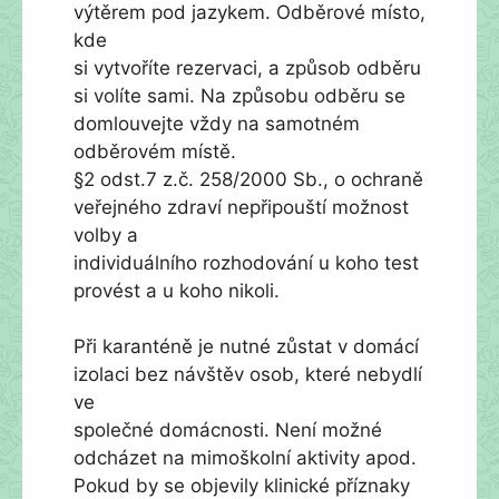
výtěrem pod jazykem. Odběrové místo,
kde
si vytvoříte rezervaci, a způsob odběru
si volíte sami. Na způsobu odběru se
domlouvejte vždy na samotném
odběrovém místě.
§2 odst.7 z.č. 258/2000 Sb., o ochraně
veřejného zdraví nepřipouští možnost
volby a
individuálního rozhodování u koho test
provést a u koho nikoli.
Při karanténě je nutné zůstat v domácí
izolaci bez návštěv osob, které nebydlí
ve
společné domácnosti. Není možné
odcházet na mimoškolní aktivity apod.
Pokud by se objevily klinické příznaky