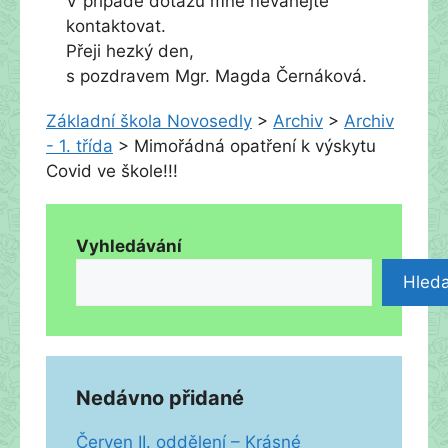
V případě dotazů mne neváhejte
kontaktovat.
Přeji hezký den,
s pozdravem Mgr. Magda Černáková.
Základní škola Novosedly
>
Archiv
>
Archiv
- 1. třída
>
Mimořádná opatření k výskytu
Covid ve škole!!!
Vyhledávání
Hleda
Nedávno přidané
Červen II. oddělení – Krásné