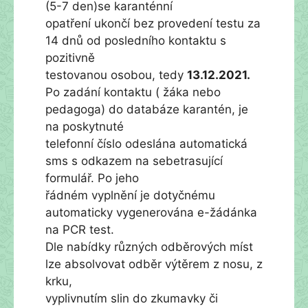
(5-7 den)se karanténní
opatření ukončí bez provedení testu za
14 dnů od posledního kontaktu s
pozitivně
testovanou osobou, tedy
13.12.2021.
Po zadání kontaktu ( žáka nebo
pedagoga) do databáze karantén, je
na poskytnuté
telefonní číslo odeslána automatická
sms s odkazem na sebetrasující
formulář. Po jeho
řádném vyplnění je dotyčnému
automaticky vygenerována e-žádánka
na PCR test.
Dle nabídky různých odběrových míst
lze absolvovat odběr výtěrem z nosu, z
krku,
vyplivnutím slin do zkumavky či