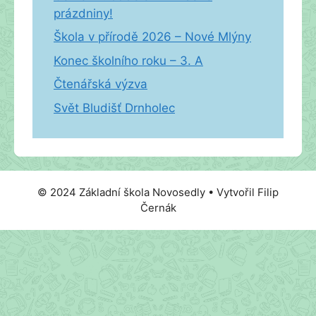
prázdniny!
Škola v přírodě 2026 – Nové Mlýny
Konec školního roku – 3. A
Čtenářská výzva
Svět Bludišť Drnholec
© 2024 Základní škola Novosedly • Vytvořil Filip
Černák