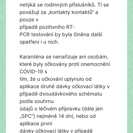
netýká se rodinných příslušníků. Ti se
považují za „kontakty kontaktů“ a
pouze v
případě pozitivního RT-
PCR testování by byla činěna další
opatření i u nich.
Karanténa se nenařizuje ani osobám,
které byly očkovány proti onemocnění
COVID-19 s
tím, že u očkování uplynulo od
aplikace druhé dávky očkovací látky v
případě dvoudávkového schématu
podle souhrnu
údajů o léčivém přípravku (dále jen
„SPC“) nejméně 14 dní, nebo od
aplikace první
dávky očkovací látky v případě