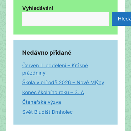
Vyhledávání
Hleda
Nedávno přidané
Červen II. oddělení – Krásné
prázdniny!
Škola v přírodě 2026 – Nové Mlýny
Konec školního roku – 3. A
Čtenářská výzva
Svět Bludišť Drnholec