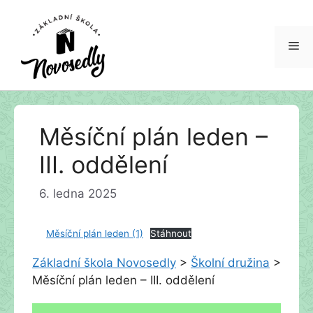
Me
Přeskočit
Měsíční plán leden –
na
obsah
III. oddělení
6. ledna 2025
Měsíční plán leden (1)
Stáhnout
Základní škola Novosedly
>
Školní družina
>
Měsíční plán leden – III. oddělení