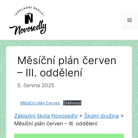
Me
Přeskočit
Měsíční plán červen
na
obsah
– III. oddělení
5. června 2025
Měsíční plán červen
Stáhnout
Základní škola Novosedly
>
Školní družina
>
Měsíční plán červen – III. oddělení