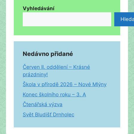
Vyhledávání
Hleda
Nedávno přidané
Červen II. oddělení – Krásné
prázdniny!
Škola v přírodě 2026 – Nové Mlýny
Konec školního roku – 3. A
Čtenářská výzva
Svět Bludišť Drnholec