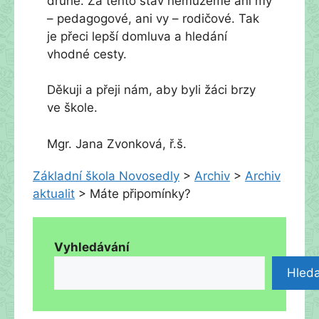
druhé. Za tento stav nemůžeme ani my
– pedagogové, ani vy – rodičové. Tak
je přeci lepší domluva a hledání
vhodné cesty.
Děkuji a přeji nám, aby byli žáci brzy
ve škole.
Mgr. Jana Zvonková, ř.š.
Základní škola Novosedly
>
Archiv
>
Archiv
aktualit
>
Máte připomínky?
Vyhledávání
Hleda