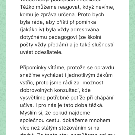
Těžko můžeme reagovat, když nevíme,
komu je zpráva určena. Proto bych
byla ráda, aby příští připomínka
(jakákoliv) byla vždy adresována
dotyčnému pedagogovi (ze školní
pošty vždy předám) a je také slušností
uvést odesílatele.
Připomínky vítáme, protože se opravdu
snažíme vycházet i jednotlivým žákům
vstříc, proto jsme rádi za možnost
dobrovolných konzultací, kde
vysvětlíme potřebné potíže při chápání
učiva. I pro nás je tato doba těžká.
Myslím si, že pokud najdeme
společnou cestu, dokážeme mnohem
více než stálým stěžováním si na