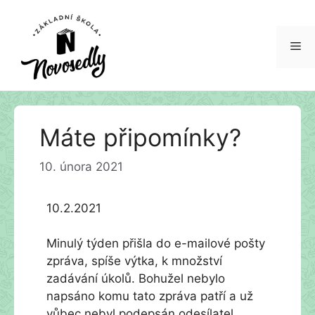
Me
Přeskočit
Máte připomínky?
na
obsah
10. února 2021
10.2.2021
Minulý týden přišla do e-mailové pošty
zpráva, spíše výtka, k množství
zadávání úkolů. Bohužel nebylo
napsáno komu tato zpráva patří a už
vůbec nebyl podepsán odesílatel.