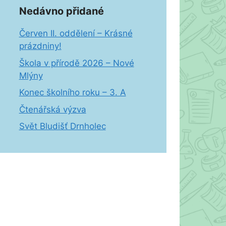
Nedávno přidané
Červen II. oddělení – Krásné
prázdniny!
Škola v přírodě 2026 – Nové
Mlýny
Konec školního roku – 3. A
Čtenářská výzva
Svět Bludišť Drnholec