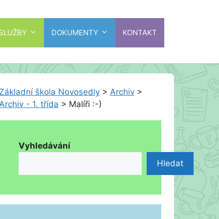
 SLUŽBY
DOKUMENTY
KONTAKT
Základní škola Novosedly
>
Archiv
>
Archiv - 1. třída
>
Malíři :-)
Vyhledávání
Hledat