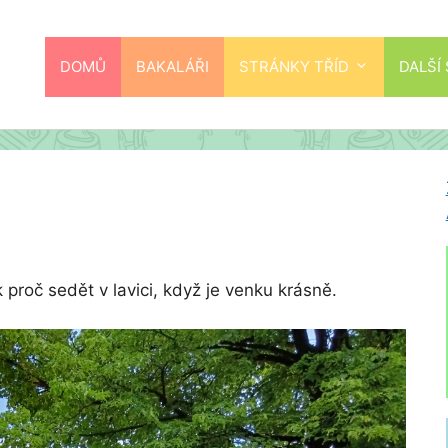
DOMŮ
BAKALÁŘI
STRÁNKY TŘÍD
DALŠÍ
 proč sedět v lavici, když je venku krásně.