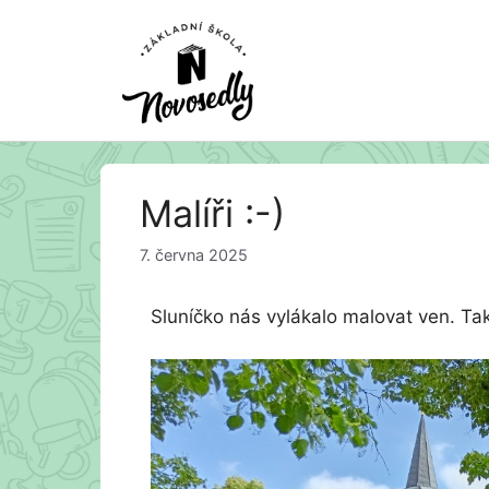
Přeskočit
Malíři :-)
na
obsah
7. června 2025
Sluníčko nás vylákalo malovat ven. Tak