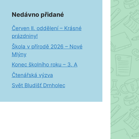
Nedávno přidané
Červen II. oddělení – Krásné
prázdniny!
Škola v přírodě 2026 – Nové
Mlýny
Konec školního roku – 3. A
Čtenářská výzva
Svět Bludišť Drnholec