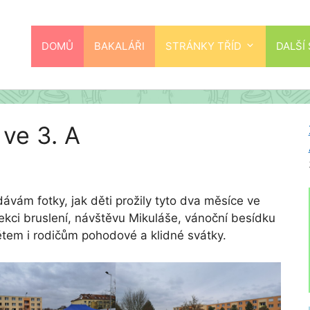
DOMŮ
BAKALÁŘI
STRÁNKY TŘÍD
DALŠÍ
 ve 3. A
ávám fotky, jak děti prožily tyto dva měsíce ve
ekci bruslení, návštěvu Mikuláše, vánoční besídku
ětem i rodičům pohodové a klidné svátky.