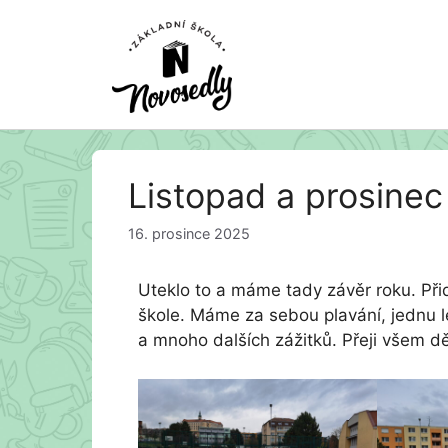
Přeskočit
Listopad a prosinec
na
obsah
16. prosince 2025
Uteklo to a máme tady závěr roku. Přid
škole. Máme za sebou plavání, jednu l
a mnoho dalších zážitků. Přeji všem d