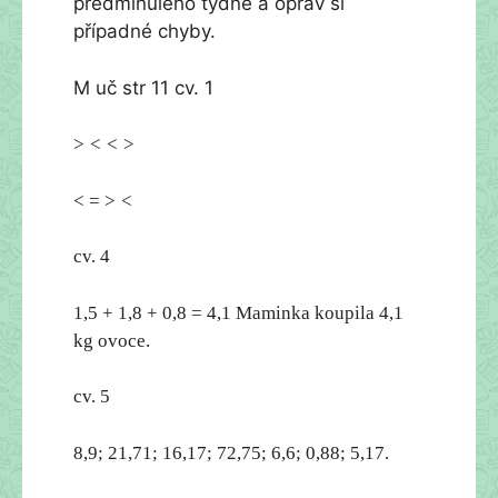
předminulého týdne a oprav si
případné chyby.
M uč str 11 cv. 1
>
<
<
>
<
=
>
<
cv. 4
1,5 + 1,8 + 0,8 = 4,1 Maminka koupila 4,1
kg ovoce.
cv. 5
8,9; 21,71; 16,17; 72,75; 6,6; 0,88; 5,17.