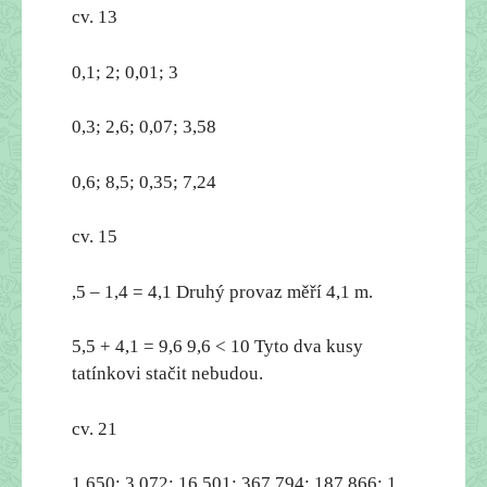
cv. 13
0,1; 2; 0,01; 3
0,3; 2,6; 0,07; 3,58
0,6; 8,5; 0,35; 7,24
cv. 15
,
5 – 1,4 = 4,1 Druhý provaz měří 4,1 m.
5,5 + 4,1 = 9,6 9,6
< 10 Tyto dva kusy
tatínkovi stačit nebudou.
cv. 21
1 650; 3 072; 16 501; 367 794; 187 866; 1