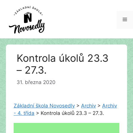
Me
Přeskočit
Kontrola úkolů 23.3
na
obsah
– 27.3.
31. března 2020
Základní škola Novosedly
>
Archiv
>
Archiv
- 4. třída
>
Kontrola úkolů 23.3 – 27.3.