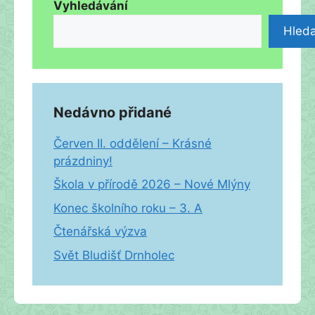
Vyhledávání
Hleda
Nedávno přidané
Červen II. oddělení – Krásné
prázdniny!
Škola v přírodě 2026 – Nové Mlýny
Konec školního roku – 3. A
Čtenářská výzva
Svět Bludišť Drnholec