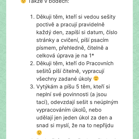
Takže v bodech:
Děkuji těm, kteří si vedou sešity
poctivě a pracují pravidelně
každý den, zapíší si datum, číslo
stránky a cvičení, píší psacím
písmem, přehledně, čitelně a
celková úprava je na 1*
Děkuji těm, kteří do Pracovních
sešitů píší čitelně, vypracují
všechny zadané úkoly
Vytýkám a píšu 5 těm, kteří si
neplní své povinnosti (a jsou
tací), odevzdají sešit s neúplným
vypracováním úkolů, nebo
udělají jen jeden úkol za den a
snad si myslí, že na to nepřijdu