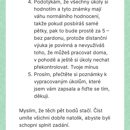
Podotýkám, že všechny úkoly si
hodnotím a tyto známky mají
váhu normálního hodnocení,
takže pokud posbíráš samé
pětky, pak to bude prostě za 5 –
bez pardonu, protože distanční
výuka je povinná a nevyužíváš
toho, že můžeš pracovat doma,
v pohodě a ještě si úkoly nechat
překontrolovat. Tvoje mínus
Prosím, přečtěte si poznámky k
vypracovaným úkolům, které
jsem vám zapsala a řiďte se tím,
děkuji.
Myslím, že těch pět bodů stačí. Číst
umíte všichni dobře natolik, abyste byli
schopni splnit zadání.