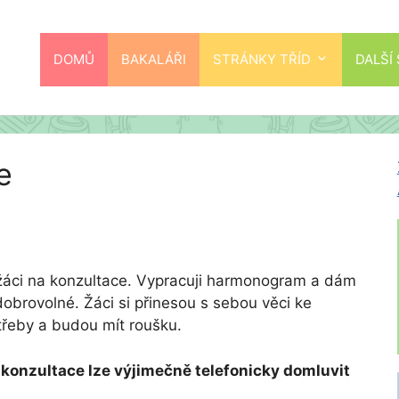
DOMŮ
BAKALÁŘI
STRÁNKY TŘÍD
DALŠÍ
e
žáci na konzultace. Vypracuji harmonogram a dám
 dobrovolné. Žáci si přinesou s sebou věci ke
otřeby a budou mít roušku.
konzultace lze výjimečně telefonicky domluvit