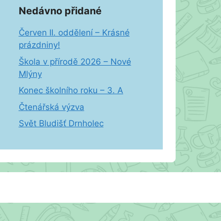
Nedávno přidané
Červen II. oddělení – Krásné
prázdniny!
Škola v přírodě 2026 – Nové
Mlýny
Konec školního roku – 3. A
Čtenářská výzva
Svět Bludišť Drnholec