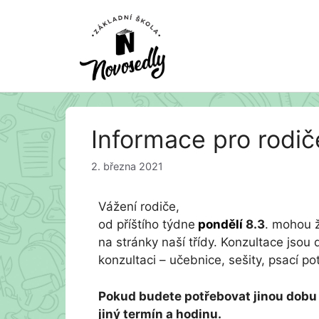
Přeskočit
Informace pro rodič
na
obsah
2. března 2021
Vážení rodiče,
od příštího týdne
pondělí
8.3
. mohou 
na stránky naší třídy. Konzultace jsou
konzultaci – učebnice, sešity, psací p
Pokud budete potřebovat jinou dobu 
jiný termín a hodinu.