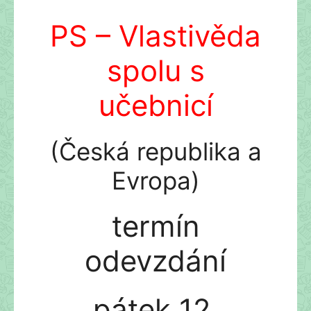
PS – Vlastivěda
spolu s
učebnicí
(Česká republika a
Evropa)
termín
odevzdání
pátek 12.