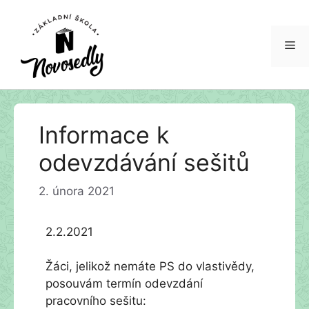
Me
Přeskočit
Informace k
na
obsah
odevzdávání sešitů
2. února 2021
2.2.2021
Žáci, jelikož nemáte PS do vlastivědy,
posouvám termín odevzdání
pracovního sešitu: