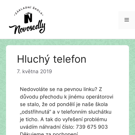
Me
Přeskočit
Hluchý telefon
na
obsah
7. května 2019
Nedovoláte se na pevnou linku? Z
důvodu přechodu k jinému operátorovi
se stalo, že od pondělí je naše škola
„odstřihnutá“ a v telefonním sluchátku
je ticho. A tak do vyřešení problému
uvádím náhradní číslo: 739 675 903
Děkujeme za pochopení.