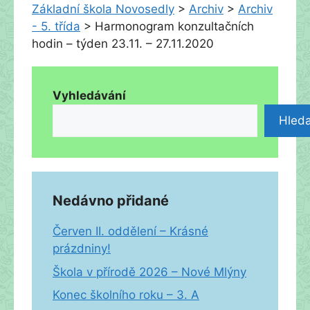
Základní škola Novosedly
>
Archiv
>
Archiv
- 5. třída
>
Harmonogram konzultačních
hodin – týden 23.11. – 27.11.2020
Vyhledávání
Hleda
Nedávno přidané
Červen II. oddělení – Krásné
prázdniny!
Škola v přírodě 2026 – Nové Mlýny
Konec školního roku – 3. A