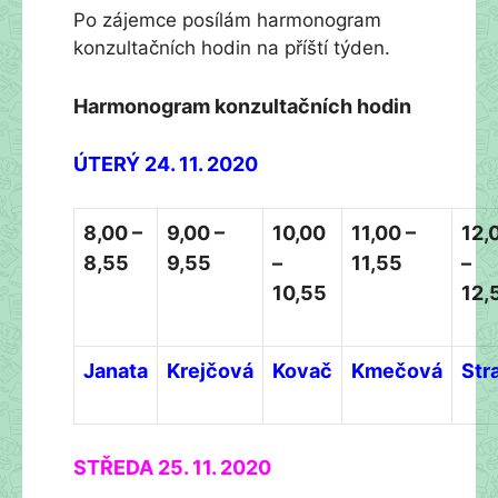
Po zájemce posílám harmonogram
konzultačních hodin na příští týden.
Harmonogram konzultačních hodin
ÚTERÝ 24. 11. 2020
8,00 –
9,00 –
10,00
11,00 –
12,
8,55
9,55
–
11,55
–
10,55
12,
Janata
Krejčová
Kovač
Kmečová
Stra
STŘEDA 25. 11. 2020