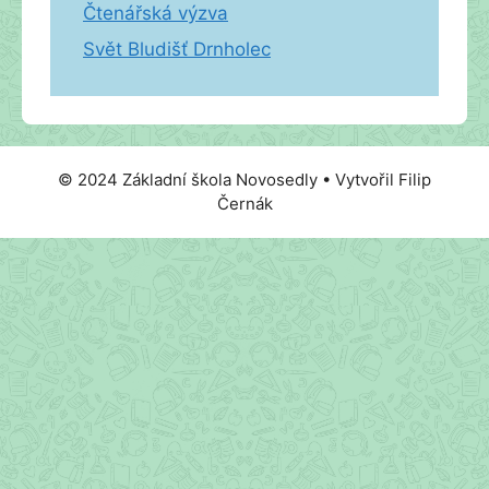
Čtenářská výzva
Svět Bludišť Drnholec
© 2024 Základní škola Novosedly • Vytvořil Filip
Černák