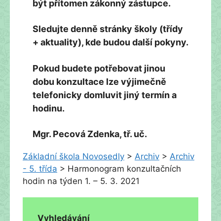
být přítomen zákonný zástupce.
Sledujte denně stránky školy (třídy
+ aktuality), kde budou další pokyny.
Pokud budete potřebovat jinou
dobu konzultace lze výjimečně
telefonicky domluvit jiný termín a
hodinu.
Mgr. Pecová Zdenka, tř. uč.
Základní škola Novosedly
>
Archiv
>
Archiv
- 5. třída
>
Harmonogram konzultačních
hodin na týden 1. – 5. 3. 2021
Vyhledávání