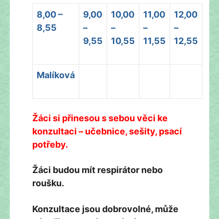
8,00 –
9,00
10,00
11,00
12,00
8,55
–
–
–
–
9,55
10,55
11,55
12,55
Malíková
Žáci si přinesou s sebou věci ke
konzultaci – učebnice, sešity, psací
potřeby.
Žáci budou mít respirátor nebo
roušku.
Konzultace jsou dobrovolné, může