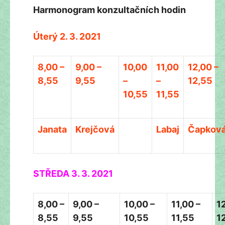
Harmonogram konzultačních hodin
Úterý 2. 3. 2021
8,00 –
9,00 –
10,00
11,00
12,00 –
8,55
9,55
–
–
12,55
10,55
11,55
Janata
Krejčová
Labaj
Čapkov
STŘEDA 3. 3. 2021
8,00 –
9,00 –
10,00 –
11,00 –
1
8,55
9,55
10,55
11,55
1