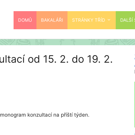
DOMŮ
BAKALÁŘI
STRÁNKY TŘÍD
DALŠÍ
ací od 15. 2. do 19. 2.
onogram konzultací na příští týden.