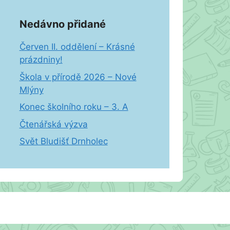
Nedávno přidané
Červen II. oddělení – Krásné
prázdniny!
Škola v přírodě 2026 – Nové
Mlýny
Konec školního roku – 3. A
Čtenářská výzva
Svět Bludišť Drnholec