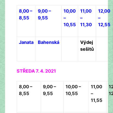
8,00 –
9,00 –
10,00
11,00
12,00
8,55
9,55
–
–
–
10,55
11,30
12,55
Janata
Bahenská
Výdej
sešitů
STŘEDA
7.
4.
2021
8,00 –
9,00 –
10,00 –
11,00
1
8,55
9,55
10,55
–
1
11,55