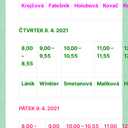
Krejčová
Falešník
Holubová
Kovač
K
ČTVRTEK 8. 4. 2021
8,00
9,00 –
10,00 –
11,00 –
1
–
9,55
10,55
11,55
1
8,55
Láník
Winkler
Smetanová
Malíková
H
PÁTEK 9. 4. 2021
8,00 –
9,00
10,00 – 10,55
11,00
12