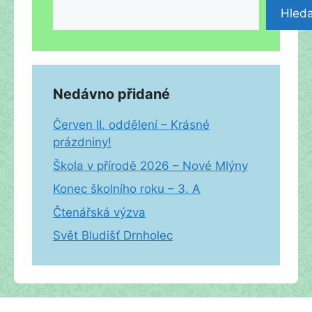
Hleda
Nedávno přidané
Červen II. oddělení – Krásné
prázdniny!
Škola v přírodě 2026 – Nové Mlýny
Konec školního roku – 3. A
Čtenářská výzva
Svět Bludišť Drnholec