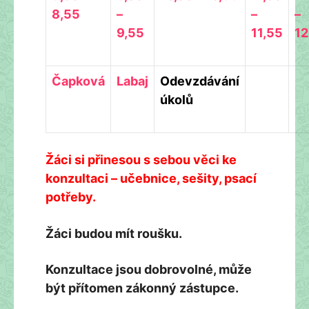
8,55
–
–
–
9,55
11,55
12
Čapková
Labaj
Odevzdávání
úkolů
Žáci si přinesou s sebou věci ke
konzultaci – učebnice, sešity, psací
potřeby.
Žáci budou mít roušku.
Konzultace jsou dobrovolné, může
být přítomen zákonný zástupce.