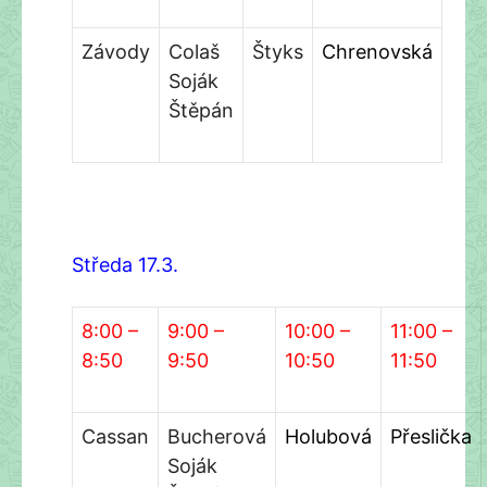
Závody
Colaš
Štyks
Chrenovská
Soják
Štěpán
Středa 1
7
.3.
8:00 –
9:00 –
10:00 –
11:00 –
8:50
9:50
10:50
11:50
Cassan
Bucherová
Holubová
Přeslička
Soják