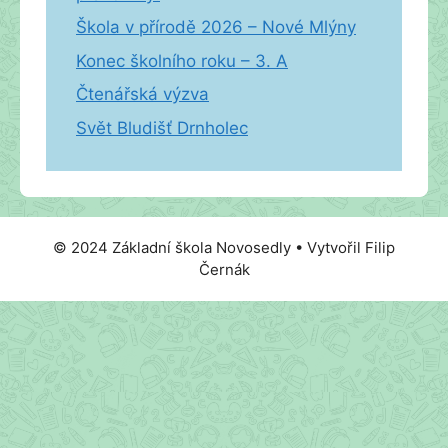
Škola v přírodě 2026 – Nové Mlýny
Konec školního roku – 3. A
Čtenářská výzva
Svět Bludišť Drnholec
© 2024 Základní škola Novosedly • Vytvořil Filip
Černák