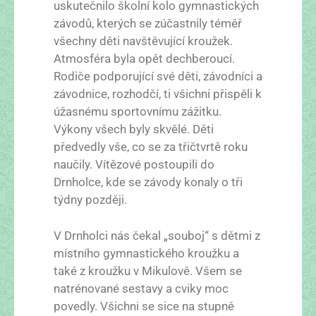
uskutečnilo školní kolo gymnastických
závodů, kterých se zúčastnily téměř
všechny děti navštěvující kroužek.
Atmosféra byla opět dechberoucí.
Rodiče podporující své děti, závodníci a
závodnice, rozhodčí, ti všichni přispěli k
úžasnému sportovnímu zážitku.
Výkony všech byly skvělé. Děti
předvedly vše, co se za třičtvrtě roku
naučily. Vítězové postoupili do
Drnholce, kde se závody konaly o tři
týdny později.
V Drnholci nás čekal „souboj“ s dětmi z
místního gymnastického kroužku a
také z kroužku v Mikulově. Všem se
natrénované sestavy a cviky moc
povedly. Všichni se sice na stupně