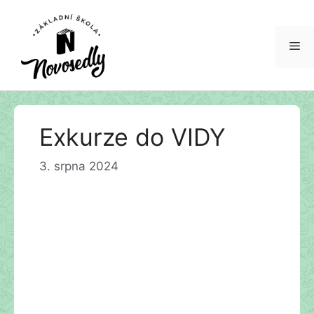
Me
Přeskočit
Exkurze do VIDY
na
obsah
3. srpna 2024