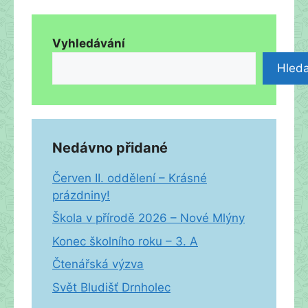
Vyhledávání
Hleda
Nedávno přidané
Červen II. oddělení – Krásné
prázdniny!
Škola v přírodě 2026 – Nové Mlýny
Konec školního roku – 3. A
Čtenářská výzva
Svět Bludišť Drnholec